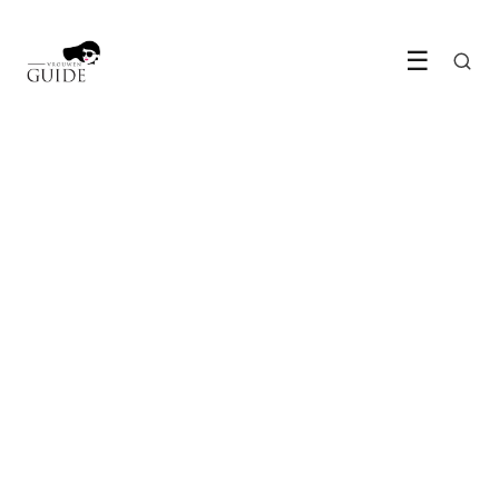
☰
MODE & BEAUTY
Crackle polish is terug en nail
art domineert dit seizoen
18 May 2026
·
5 min leestijd