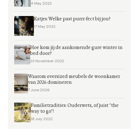
4 May 2022
Katjes: Welke past purrr-fect bij jou?
17 May 2022
Hoe kom jij de aankomende gure winter in
bed door?
23 November 2022
Waarom oversized meubels de woonkamer
van 2026 domineren
7 June 2026
Familietradities: Ouderwets, of juist ''the
way to go"!
18 July 2022