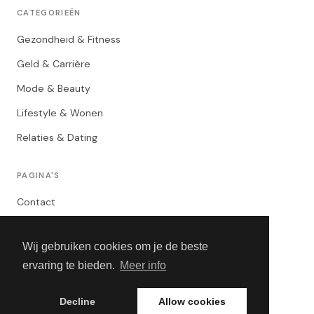
CATEGORIEËN
Gezondheid & Fitness
Geld & Carrière
Mode & Beauty
Lifestyle & Wonen
Relaties & Dating
PAGINA'S
Contact
Privacybeleid
Wij gebruiken cookies om je de beste
Algemene Voorwaarden
ervaring te bieden.
Meer info
Adverteren
Decline
Allow cookies