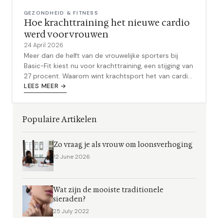
GEZONDHEID & FITNESS
Hoe krachttraining het nieuwe cardio
werd voor vrouwen
24 April 2026
Meer dan de helft van de vrouwelijke sporters bij
Basic-Fit kiest nu voor krachttraining, een stijging van
27 procent. Waarom wint krachtsport het van cardio,
en hoe begin je er zelf mee?
LEES MEER →
Populaire Artikelen
Zo vraag je als vrouw om loonsverhoging
12 June 2026
Wat zijn de mooiste traditionele
sieraden?
25 July 2022