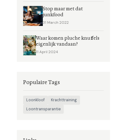
Stop maar met dat
junkfood
31 March 2022
Waar komen pluche knuffels
eigenlijk vandaan?
11 April 2024
Populaire Tags
Loonkloof
Krachttraining
Loontransparantie