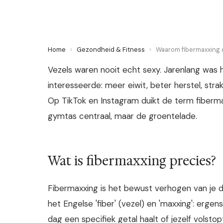
Home
›
Gezondheid & Fitness
›
Waarom fibermaxxing d
Vezels waren nooit echt sexy. Jarenlang was 
interesseerde: meer eiwit, beter herstel, str
Op TikTok en Instagram duikt de term fibermax
gymtas centraal, maar de groentelade.
Wat is fibermaxxing precies?
Fibermaxxing is het bewust verhogen van je d
het Engelse 'fiber' (vezel) en 'maxxing': ergen
dag een specifiek getal haalt of jezelf volst