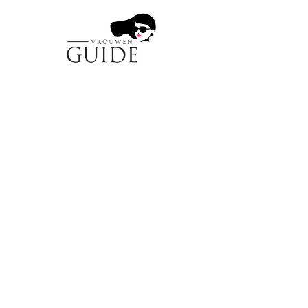
GEZONDHEID & FITNESS
Waarom fibermaxx
vezeltrend van di
4 June 2026
·
7 min leestijd