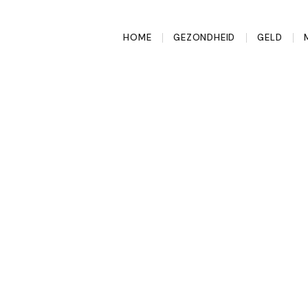
HOME
GEZONDHEID
GELD
ing de slimste
t moment is