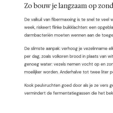
Zo bouw je langzaam op zond
De valkuil van fibermaxxing is te snel te veel
week, riskeert flinke buikklachten: een opgeb
darmbacteriën moeten wennen aan de toegeno
De slimste aanpak: verhoog je vezelinname e
per dag, zoals volkoren brood in plaats van wit
genoeg water: vezels nemen vocht op en zond
moeilijker worden. Anderhalve tot twee liter 
Kook peulvruchten goed door als je ze vers geb
vermindert de fermentatiegassen die het be