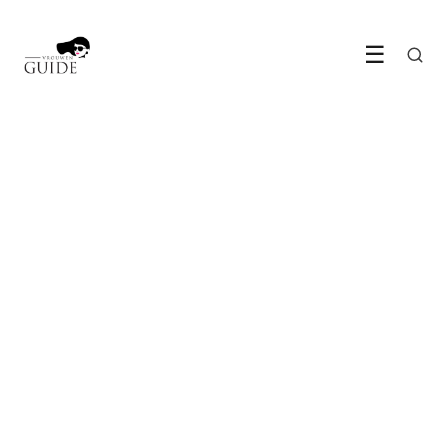
☰
LIFESTYLE & WONEN
De beste tijd voor de aanschaf
van een nieuwe auto
4 May 2022
·
5 min leestijd