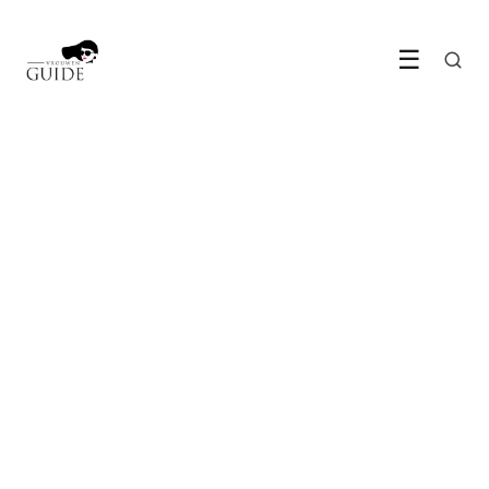
☰
LIFESTYLE & WONEN
Hoe kom jij de aankomende
gure winter in bed door?
23 November 2022
·
5 min leestijd