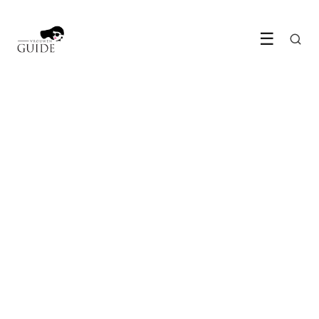
☰
LIFESTYLE & WONEN
Katjes: Welke past purrr-fect
bij jou?
17 May 2022
·
4 min leestijd